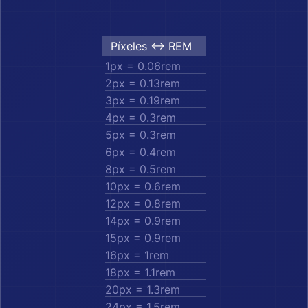
Píxeles ↔︎ REM
1px = 0.06rem
2px = 0.13rem
3px = 0.19rem
4px = 0.3rem
5px = 0.3rem
6px = 0.4rem
8px = 0.5rem
10px = 0.6rem
12px = 0.8rem
14px = 0.9rem
15px = 0.9rem
16px = 1rem
18px = 1.1rem
20px = 1.3rem
24px = 1.5rem