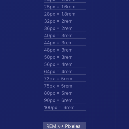
25px = 1.6rem
28px = 1.8rem
32px = 2rem
36px = 2rem
40px = 3rem
44px = 3rem
48px = 3rem
50px = 3rem
56px = 4rem
64px = 4rem
72px = 5rem
75px = 5rem
80px = 5rem
90px = 6rem
100px = 6rem
REM ↔︎ Píxeles